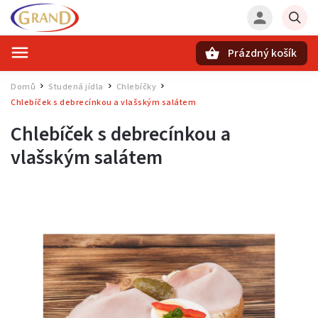
Prázdný košík
Hledat
Domů
Studená jídla
Chlebíčky
/
/
/
Chlebíček s debrecínkou a vlašským salátem
Chlebíček s debrecínkou a
vlašským salátem