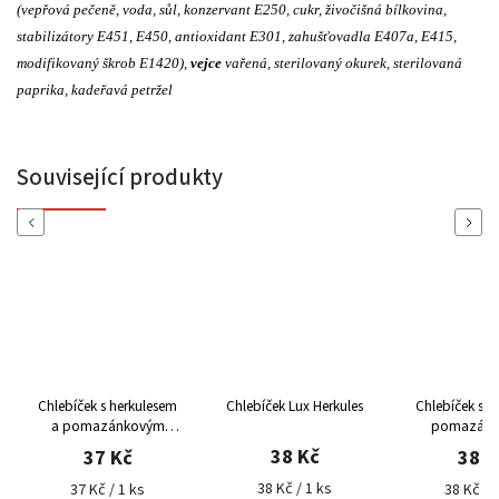
(vepřová pečeně, voda, sůl, konzervant E250, cukr, živočišná bílkovina,
stabilizátory E451, E450, antioxidant E301, zahušťovadla E407a, E415,
modifikovaný škrob E1420),
vejce
vařená, sterilovaný okurek, sterilovaná
paprika, kadeřavá petržel
Související produkty
Previous
Next
Chlebíček s herkulesem
Chlebíček Lux Herkules
Chlebíček se 
a pomazánkovým
pomazánk
máslem
másle
38 Kč
37 Kč
38 K
38 Kč / 1 ks
37 Kč / 1 ks
38 Kč / 