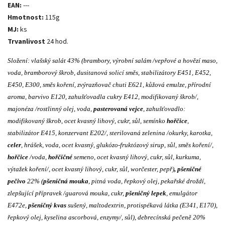
EAN:
---
Hmotnost:
115g
MJ:
ks
Trvanlivost
24 hod.
Složení: vlašský salát 43% (brambory, výrobní salám /vepřové a hovězí maso,
voda, bramborový škrob, dusitanová solicí směs, stabilizátory E451, E452,
E450, E300, směs koření, zvýrazňovač chuti E621, kůžová emulze, přírodní
aroma, barvivo E120, zahušťovadla cukry E412, modifikovaný škrob/,
majonéza /rostlinný olej, voda,
pasterovaná vejce
, zahušťovadlo:
modifikovaný škrob, ocet kvasný lihový, cukr, sůl, semínko
hořčice
,
stabilizátor E415, konzervant E202/, sterilovaná zelenina /okurky, karotka,
celer
, hrášek, voda, ocet kvasný, glukózo-fruktózový sirup, sůl, směs koření/,
hořčice
/voda,
hořčičné
semeno, ocet kvasný lihový, cukr, sůl, kurkuma,
výtažek koření/, ocet kvasný lihový, cukr, sůl, worčester, pepř)
, pšeničné
pečivo
22% (
pšeničná mouka
, pitná voda, řepkový olej, pekařské droždí,
zlepšující přípravek /guarová mouka, cukr,
pšeničný lepek
, emulgátor
E472e,
pšeničný kvas
sušený, maltodextrin, protispékavá látka (E341, E170),
řepkový olej, kyselina ascorbová, enzymy/, sůl), debrecínská pečeně 20%