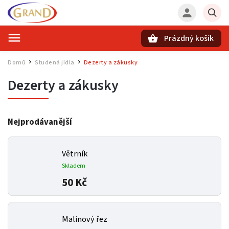
Prázdný košík
Hledat
Domů
Studená jídla
Dezerty a zákusky
/
/
Dezerty a zákusky
Nejprodávanější
Větrník
Skladem
50 Kč
Malinový řez