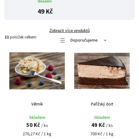
Skladem
49 Kč
Zobrazit více produktů
11
položek celkem
Doporučujeme
Nejlevnější
Nejdražší
Nejprodávanější
Abecedně
Větrník
Pařížský dort
Skladem
Skladem
50 Kč
49 Kč
/ ks
/ ks
270,27 Kč / 1 kg
700 Kč / 1 kg