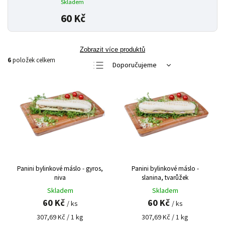
Skladem
60 Kč
Zobrazit více produktů
6
položek celkem
Doporučujeme
Nejlevnější
Nejdražší
Nejprodávanější
Abecedně
Panini bylinkové máslo - gyros,
Panini bylinkové máslo -
niva
slanina, tvarůžek
Skladem
Skladem
60 Kč
60 Kč
/ ks
/ ks
307,69 Kč / 1 kg
307,69 Kč / 1 kg