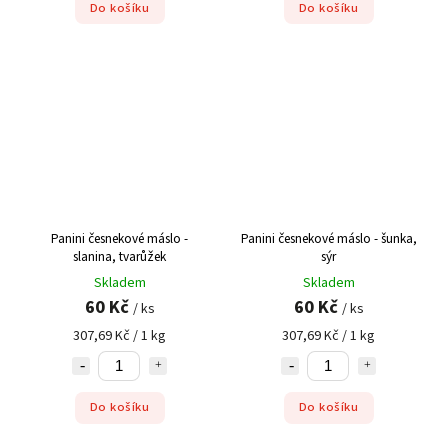
Do košíku
Do košíku
Panini česnekové máslo -
Panini česnekové máslo - šunka,
slanina, tvarůžek
sýr
Skladem
Skladem
60 Kč
60 Kč
/ ks
/ ks
307,69 Kč / 1 kg
307,69 Kč / 1 kg
Do košíku
Do košíku