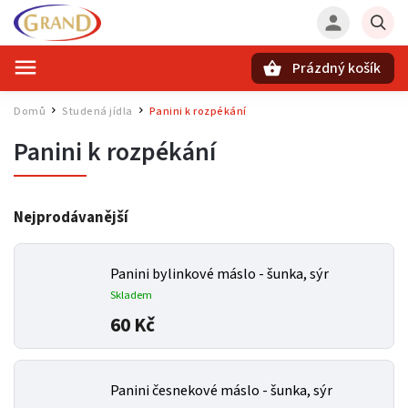
Prázdný košík
Hledat
Domů
Studená jídla
Panini k rozpékání
/
/
Panini k rozpékání
Nejprodávanější
Panini bylinkové máslo - šunka, sýr
Skladem
60 Kč
Panini česnekové máslo - šunka, sýr