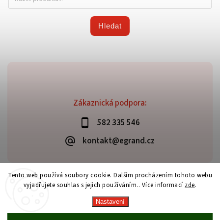
Hledat
Zákaznická podpora:
582 335 546
kontakt@egrand.cz
Tento web používá soubory cookie. Dalším procházením tohoto webu
vyjadřujete souhlas s jejich používáním.. Více informací
zde
.
Copyright 2026
Grand E-shop
. Všechna práva vyhrazena.
Vytvořil
Shoptet
| Design
Shoptak.cz
Nastavení