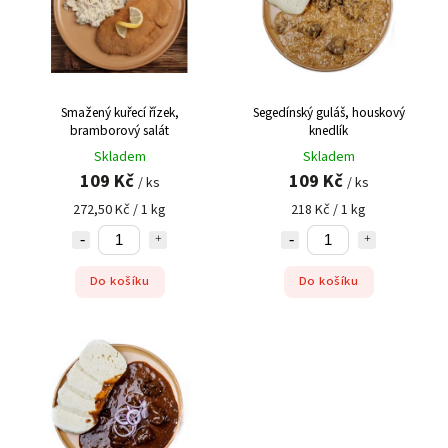
Nejprodávanější
Abecedně
Smažený kuřecí řízek,
Segedínský guláš, houskový
bramborový salát
knedlík
Skladem
Skladem
109 Kč
109 Kč
/ ks
/ ks
272,50 Kč / 1 kg
218 Kč / 1 kg
Do košíku
Do košíku