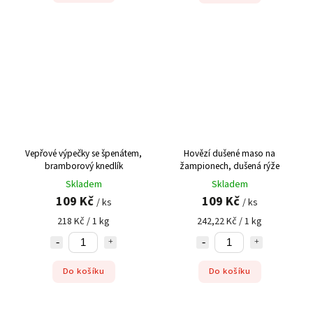
Vepřové výpečky se špenátem,
Hovězí dušené maso na
bramborový knedlík
žampionech, dušená rýže
Skladem
Skladem
109 Kč
109 Kč
/ ks
/ ks
218 Kč / 1 kg
242,22 Kč / 1 kg
Do košíku
Do košíku