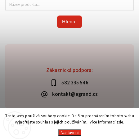
Hledat
Zákaznická podpora:
582 335 546
kontakt@egrand.cz
Tento web používá soubory cookie. Dalším procházením tohoto webu
vyjadřujete souhlas s jejich používáním.. Více informací
zde
.
Copyright 2026
Grand E-shop
. Všechna práva vyhrazena.
Vytvořil
Shoptet
| Design
Shoptak.cz
Nastavení