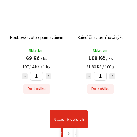
Houbové rizoto s parmazánem
Kuřecí čína, jasmínová rýže
Skladem
Skladem
69 Kč
109 Kč
/ ks
/ ks
197,14 Kč / 1 kg
21,80 Kč / 100 g
Do košíku
Do košíku
Načíst 6 dalších
1
2