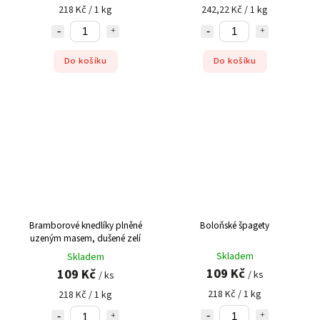
218 Kč / 1 kg
242,22 Kč / 1 kg
Do košíku
Do košíku
Bramborové knedlíky plněné
Boloňské špagety
uzeným masem, dušené zelí
Skladem
Skladem
109 Kč
109 Kč
/ ks
/ ks
218 Kč / 1 kg
218 Kč / 1 kg