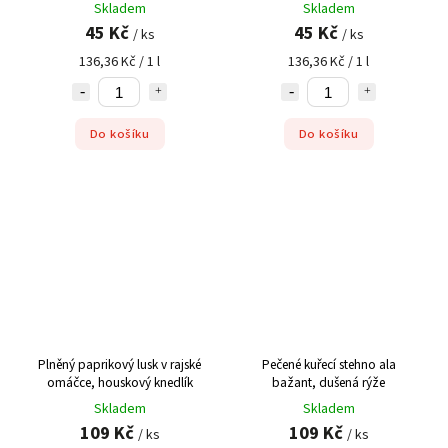
Skladem
Skladem
45 Kč
45 Kč
/ ks
/ ks
136,36 Kč / 1 l
136,36 Kč / 1 l
Do košíku
Do košíku
Plněný paprikový lusk v rajské
Pečené kuřecí stehno ala
omáčce, houskový knedlík
bažant, dušená rýže
Skladem
Skladem
109 Kč
109 Kč
/ ks
/ ks