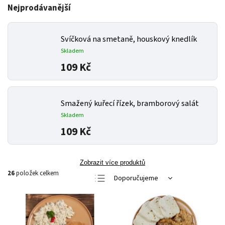
Nejprodávanější
Svíčková na smetaně, houskový knedlík
Skladem
109 Kč
Smažený kuřecí řízek, bramborový salát
Skladem
109 Kč
Zobrazit více produktů
26
položek celkem
Doporučujeme
Nejlevnější
Nejdražší