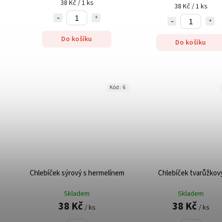
38 Kč / 1 ks
38 Kč / 1 ks
Do košíku
Do košíku
Kód:
6
Chlebíček sýrový s hermelínem
Chlebíček tvarůžkov
Skladem
Skladem
38 Kč
38 Kč
/ ks
/ ks