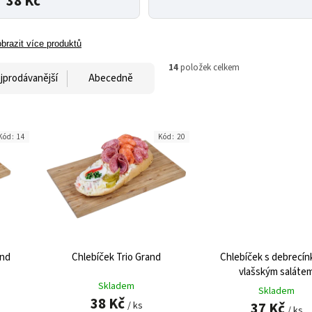
38 Kč
brazit více produktů
14
položek celkem
jprodávanější
Abecedně
Kód:
14
Kód:
20
and
Chlebíček Trio Grand
Chlebíček s debrecín
vlašským saláte
Skladem
Skladem
38 Kč
37 Kč
/ ks
/ ks