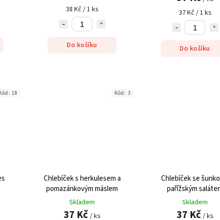
38 Kč / 1 ks
37 Kč / 1 ks
Do košíku
Do košíku
Kód:
18
Kód:
3
es
Chlebíček s herkulesem a
Chlebíček se šunko
pomazánkovým máslem
pařížským saláte
Skladem
Skladem
37 Kč
37 Kč
/ ks
/ ks