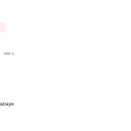
Kód:
1
vlašským