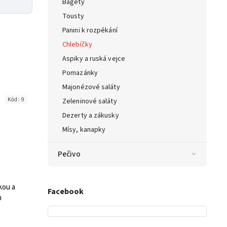
Bagety
Tousty
Panini k rozpékání
Chlebíčky
Aspiky a ruská vejce
Pomazánky
Majonézové saláty
Kód:
9
Zeleninové saláty
Dezerty a zákusky
Mísy, kanapky
Pečivo
kou a
Facebook
m