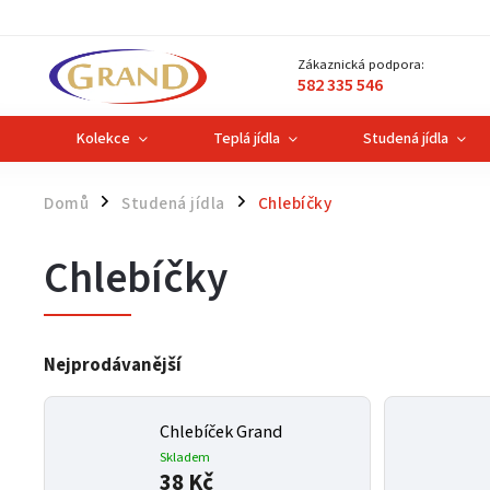
Zákaznická podpora:
582 335 546
Kolekce
Teplá jídla
Studená jídla
Domů
Studená jídla
Chlebíčky
/
/
Chlebíčky
Nejprodávanější
Chlebíček Grand
Skladem
38 Kč