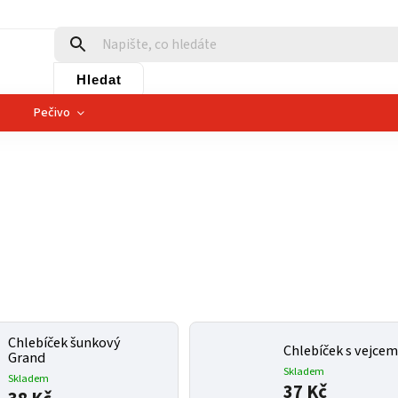
Hledat
Pečivo
Chlebíček šunkový
Chlebíček s vejce
Grand
Skladem
Skladem
37 Kč