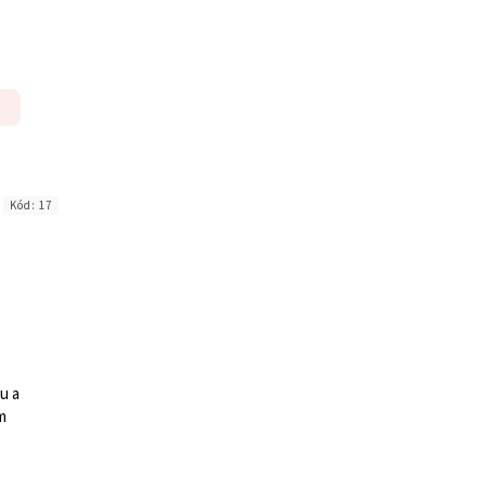
Kód:
17
u a
m