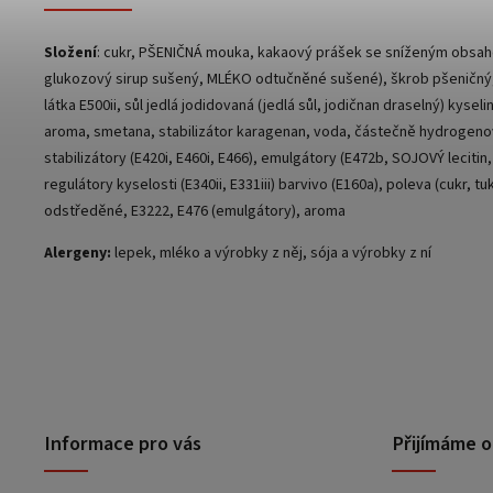
Složení
: cukr, PŠENIČNÁ mouka, kakaový prášek se sníženým obsah
glukozový sirup sušený, MLÉKO odtučněné sušené), škrob pšeničný, ba
látka E500ii, sůl jedlá jodidovaná (jedlá sůl, jodičnan draselný) kyse
aroma, smetana, stabilizátor karagenan, voda, částečně hydrogenov
stabilizátory (E420i, E460i, E466), emulgátory (E472b, SOJOVÝ lecitin
regulátory kyselosti (E340ii, E331iii) barvivo (E160a), poleva (cukr,
odstředěné, E3222, E476 (emulgátory), aroma
Alergeny:
lepek, mléko a výrobky z něj, sója a výrobky z ní
Informace pro vás
Přijímáme o