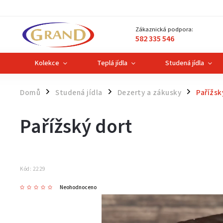
Zákaznická podpora:
582 335 546
Kolekce
Teplá jídla
Studená jídla
Domů
Studená jídla
Dezerty a zákusky
Pařížsk
/
/
/
Pařížský dort
Kód:
2229
Neohodnoceno