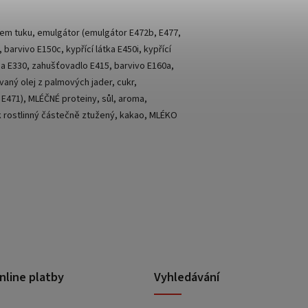
em tuku, emulgátor (emulgátor E472b, E477,
rvivo E150c, kypřící látka E450i, kypřící
lina E330, zahušťovadlo E415, barvivo E160a,
aný olej z palmových jader, cukr,
, E471), MLÉČNÉ proteiny, sůl, aroma,
 tuk rostlinný částečně ztužený, kakao, MLÉKO
nline platby
Vyhledávání