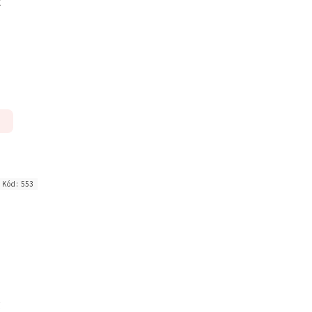
k
Kód:
553
g