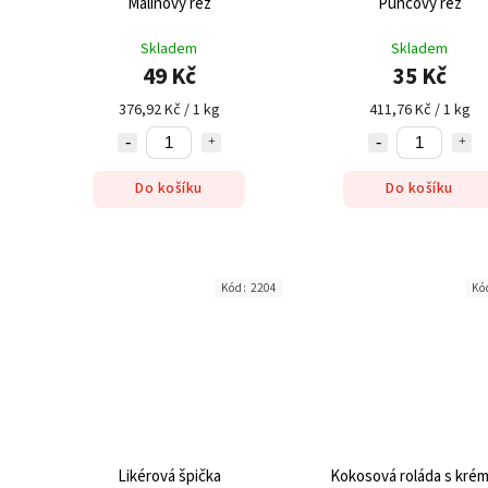
Malinový řez
Punčový řez
Skladem
Skladem
49 Kč
35 Kč
376,92 Kč / 1 kg
411,76 Kč / 1 kg
Do košíku
Do košíku
Kód:
2204
Kó
Likérová špička
Kokosová roláda s kré