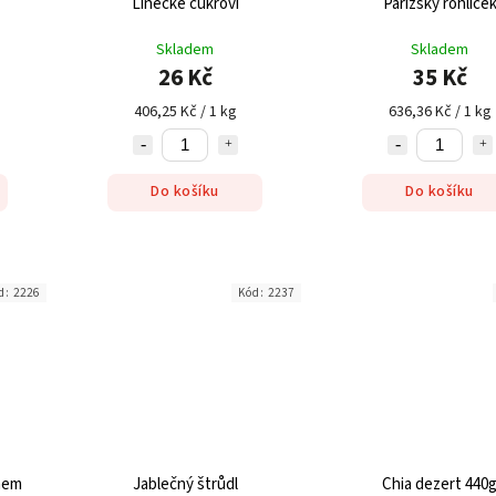
Linecké cukroví
Pařížský rohlíče
Skladem
Skladem
26 Kč
35 Kč
406,25 Kč / 1 kg
636,36 Kč / 1 kg
Do košíku
Do košíku
d:
2226
Kód:
2237
mem
Jablečný štrůdl
Chia dezert 440