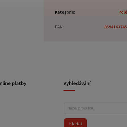
Kategorie
:
Pol
EAN
:
8594163745
nline platby
Vyhledávání
Hledat