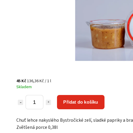
45 Kč
136,36 Kč / 1 l
Skladem
Přidat do košíku
Chuť lehce nakyslého Bystročické zelí, sladké papriky a br
Zvětšená porce 0,38l