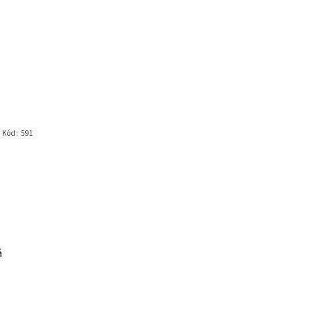
Kód:
591
á