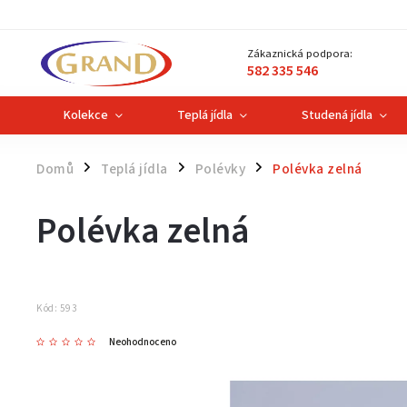
Zákaznická podpora:
582 335 546
Kolekce
Teplá jídla
Studená jídla
Domů
Teplá jídla
Polévky
Polévka zelná
/
/
/
Polévka zelná
Kód:
593
Neohodnoceno