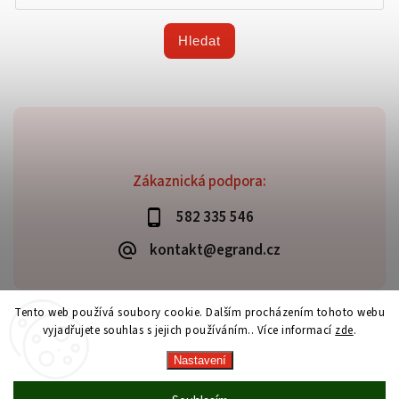
Hledat
Zákaznická podpora:
582 335 546
kontakt@egrand.cz
Tento web používá soubory cookie. Dalším procházením tohoto webu
vyjadřujete souhlas s jejich používáním.. Více informací
zde
.
Copyright 2026
Grand E-shop
. Všechna práva vyhrazena.
Vytvořil
Shoptet
| Design
Shoptak.cz
Nastavení