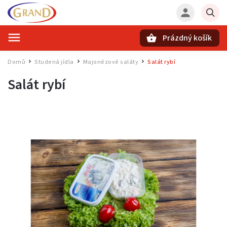
Prázdný košík
Hledat
Domů
Studená jídla
Majonézové saláty
Salát rybí
/
/
/
Salát rybí