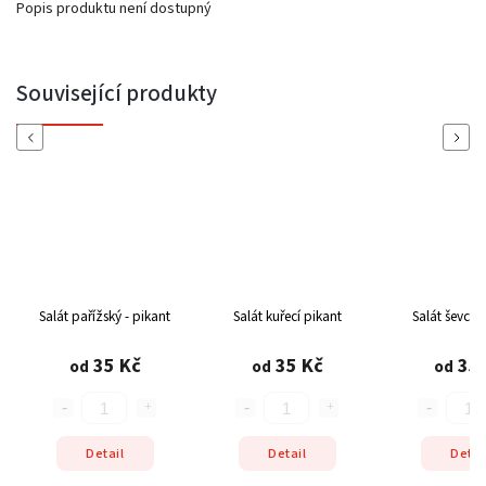
Popis produktu není dostupný
Související produkty
Previous
Next
Salát pařížský - pikant
Salát kuřecí pikant
Salát ševcov
35 Kč
35 Kč
35 
od
od
od
Detail
Detail
Detai