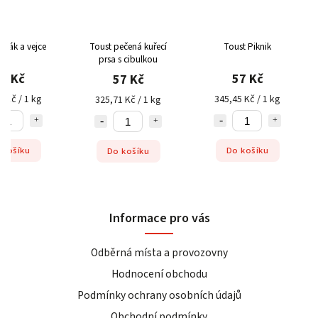
uňák a vejce
Toust pečená kuřecí
Toust Piknik
prsa s cibulkou
7 Kč
57 Kč
57 Kč
5 Kč / 1 kg
345,45 Kč / 1 kg
325,71 Kč / 1 kg
 košíku
Do košíku
Do košíku
Informace pro vás
Odběrná místa a provozovny
Hodnocení obchodu
Podmínky ochrany osobních údajů
Obchodní podmínky