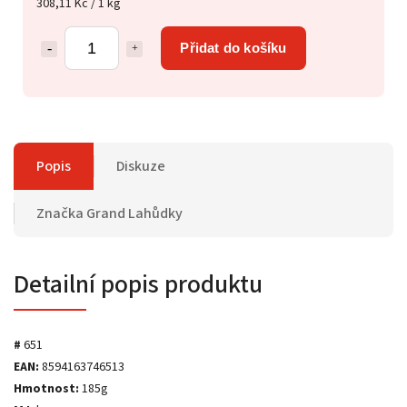
308,11 Kč / 1 kg
Přidat do košíku
Popis
Diskuze
Značka
Grand Lahůdky
Detailní popis produktu
#
651
EAN:
8594163746513
Hmotnost:
185g