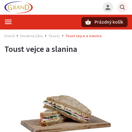
Prázdný košík
Hledat
Domů
Studená jídla
Tousty
Toust vejce a slanina
/
/
/
Toust vejce a slanina