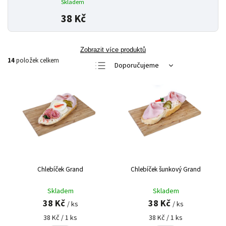
Skladem
38 Kč
Zobrazit více produktů
14
položek celkem
Doporučujeme
Nejlevnější
Nejdražší
Nejprodávanější
Abecedně
Chlebíček Grand
Chlebíček šunkový Grand
Skladem
Skladem
38 Kč
38 Kč
/ ks
/ ks
38 Kč / 1 ks
38 Kč / 1 ks