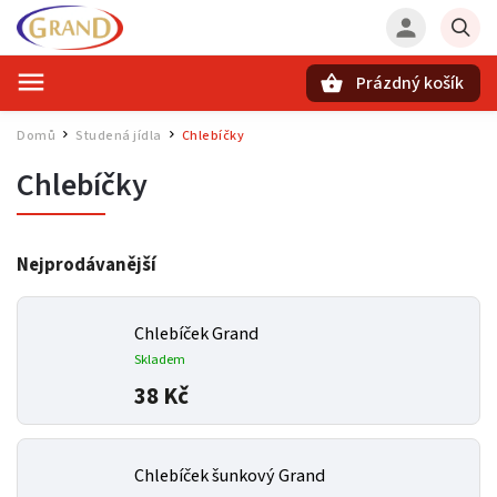
Prázdný košík
Hledat
Domů
Studená jídla
Chlebíčky
/
/
Chlebíčky
Nejprodávanější
Chlebíček Grand
Skladem
38 Kč
Chlebíček šunkový Grand