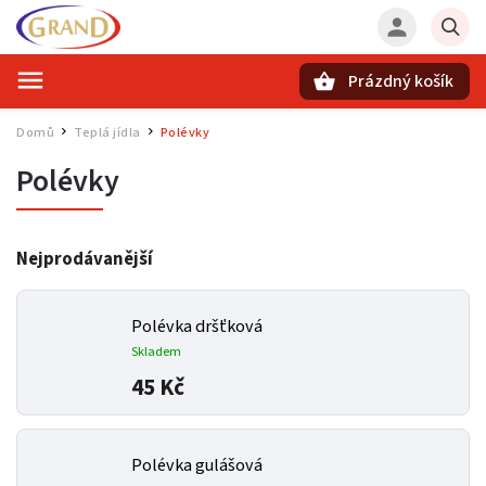
Prázdný košík
Hledat
Domů
Teplá jídla
Polévky
/
/
Polévky
Nejprodávanější
Polévka dršťková
Skladem
45 Kč
Polévka gulášová