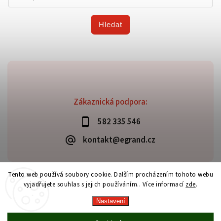
Hledat
Zákaznická podpora:
582 335 546
kontakt@egrand.cz
Tento web používá soubory cookie. Dalším procházením tohoto webu
vyjadřujete souhlas s jejich používáním.. Více informací
zde
.
Copyright 2026
Grand E-shop
. Všechna práva vyhrazena.
Vytvořil
Shoptet
| Design
Shoptak.cz
Nastavení