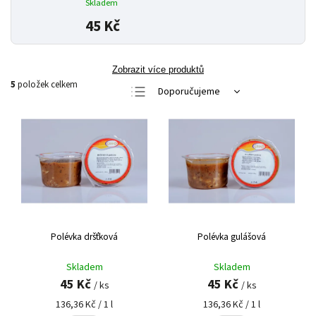
Skladem
45 Kč
Zobrazit více produktů
5
položek celkem
Doporučujeme
Nejlevnější
Nejdražší
Nejprodávanější
Abecedně
Polévka dršťková
Polévka gulášová
Skladem
Skladem
45 Kč
45 Kč
/ ks
/ ks
136,36 Kč / 1 l
136,36 Kč / 1 l