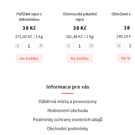
Pařížské vejce s
Olomoucké pikantní
Obložené vejc
debrecínkou
vejce
38 K
38 Kč
38 Kč
245,16 Kč 
271,43 Kč / 1 kg
281,48 Kč / 1 kg
Do koš
Do košíku
Do košíku
Informace pro vás
Odběrná místa a provozovny
Hodnocení obchodu
Podmínky ochrany osobních údajů
Obchodní podmínky