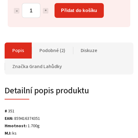
Přidat do košíku
Popis
Podobné (2)
Diskuze
Značka
Grand Lahůdky
Detailní popis produktu
#
351
EAN:
859416374351
Hmotnost:
1.700g
MJ:
ks