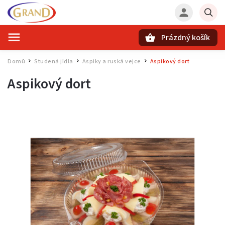
Prázdný košík
Hledat
Domů
Studená jídla
Aspiky a ruská vejce
Aspikový dort
/
/
/
Aspikový dort