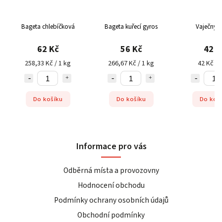
Bageta chlebíčková
Bageta kuřecí gyros
Vaječný c
62 Kč
56 Kč
42 K
258,33 Kč / 1 kg
266,67 Kč / 1 kg
42 Kč / 
Do košíku
Do košíku
Do koš
Informace pro vás
Odběrná místa a provozovny
Hodnocení obchodu
Podmínky ochrany osobních údajů
Obchodní podmínky