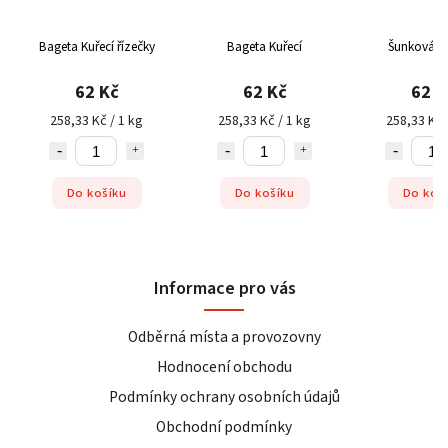
Bageta Kuřecí řízečky
Bageta Kuřecí
Šunková b
62 Kč
62 Kč
62 K
258,33 Kč / 1 kg
258,33 Kč / 1 kg
258,33 Kč 
Do košíku
Do košíku
Do koš
Informace pro vás
Odběrná místa a provozovny
Hodnocení obchodu
Podmínky ochrany osobních údajů
Obchodní podmínky