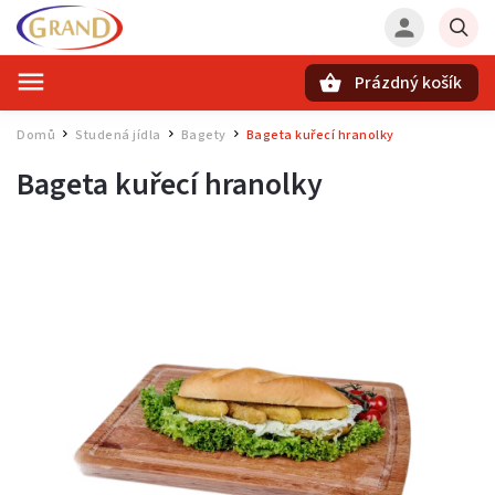
Prázdný košík
Hledat
Domů
Studená jídla
Bagety
Bageta kuřecí hranolky
/
/
/
Bageta kuřecí hranolky