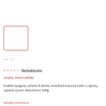
Kód:
572
Neohodnoceno
Značka:
Grand Lahůdky
Kvalitní špagety vařené Al dente, boloňská masová směs s rajčaty,
sypané sýrem. Hmostnost: 500g
Detailní informace