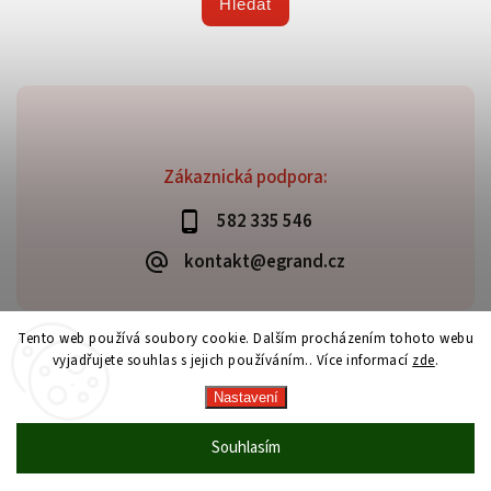
Hledat
Zákaznická podpora:
582 335 546
kontakt@egrand.cz
Tento web používá soubory cookie. Dalším procházením tohoto webu
vyjadřujete souhlas s jejich používáním.. Více informací
zde
.
Copyright 2026
Grand E-shop
. Všechna práva vyhrazena.
Vytvořil
Shoptet
| Design
Shoptak.cz
Nastavení
Souhlasím