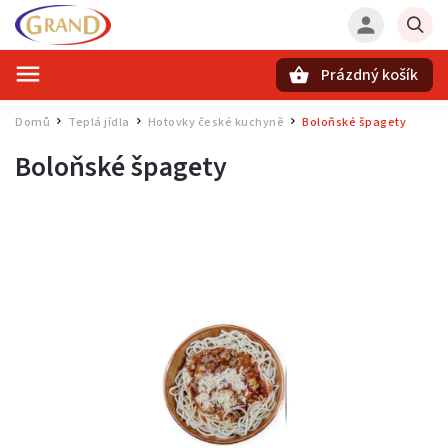
Prázdný košík
Hledat
Domů
Teplá jídla
Hotovky české kuchyně
Boloňské špagety
/
/
/
Boloňské špagety