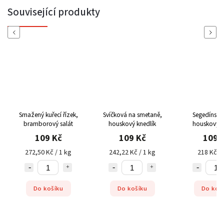
Související produkty
Previous
Next
Smažený kuřecí řízek,
Svíčková na smetaně,
Segedínský 
bramborový salát
houskový knedlík
houskový k
109 Kč
109 Kč
109 
272,50 Kč / 1 kg
242,22 Kč / 1 kg
218 Kč / 
Do košíku
Do košíku
Do koš