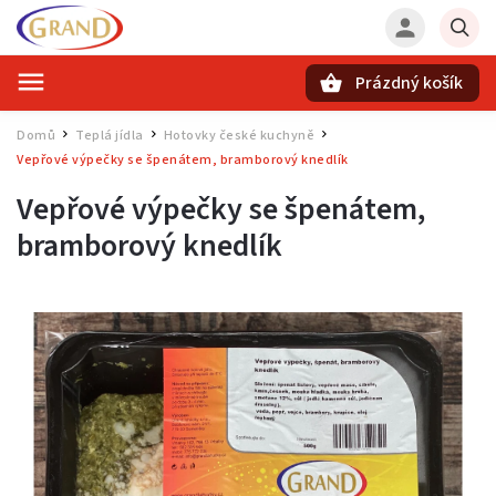
Prázdný košík
Hledat
Domů
Teplá jídla
Hotovky české kuchyně
/
/
/
Vepřové výpečky se špenátem, bramborový knedlík
Vepřové výpečky se špenátem,
bramborový knedlík