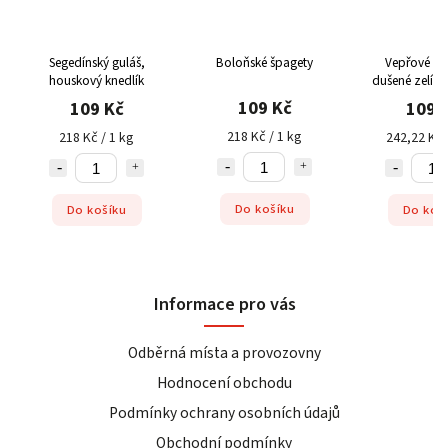
Segedínský guláš,
Boloňské špagety
Vepřové vý
houskový knedlík
dušené zelí, 
knedlí
109 Kč
109 Kč
109 
218 Kč / 1 kg
218 Kč / 1 kg
242,22 Kč 
Do košíku
Do košíku
Do koš
Informace pro vás
Odběrná místa a provozovny
Hodnocení obchodu
Podmínky ochrany osobních údajů
Obchodní podmínky