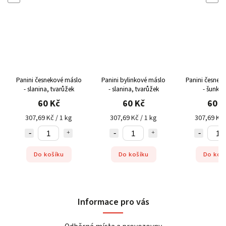
Panini česnekové máslo
Panini bylinkové máslo
Panini česnek
- slanina, tvarůžek
- slanina, tvarůžek
- šunka, 
60 Kč
60 Kč
60 K
307,69 Kč / 1 kg
307,69 Kč / 1 kg
307,69 Kč 
Do košíku
Do košíku
Do koš
Informace pro vás