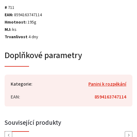
#
711
EAN:
8594163747114
Hmotnost:
195g
MJ:
ks
Trvanlivost
4 dny
Doplňkové parametry
Kategorie
:
Panini k rozpékání
EAN
:
8594163747114
Související produkty
Previous
Next