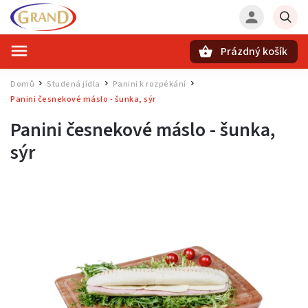
Prázdný košík
Hledat
Domů
Studená jídla
Panini k rozpékání
/
/
/
Panini česnekové máslo - šunka, sýr
Panini česnekové máslo - šunka,
sýr