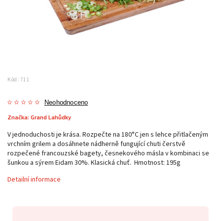
Kód:
711
Neohodnoceno
Značka:
Grand Lahůdky
V jednoduchosti je krása. Rozpečte na 180°C jen s lehce přitlačeným
vrchním grilem a dosáhnete nádherně fungující chuti čerstvě
rozpečené francouzské bagety, česnekového másla v kombinaci se
šunkou a sýrem Eidam 30%. Klasická chuť. Hmotnost: 195g
Detailní informace