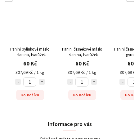
Panini bylinkové máslo
Panini česnekové máslo
Panini česnek
- slanina, tvarůžek
- slanina, tvarůžek
- gyros, 
60 Kč
60 Kč
60 K
307,69 Kč / 1 kg
307,69 Kč / 1 kg
307,69 Kč 
Do košíku
Do košíku
Do koš
Informace pro vás