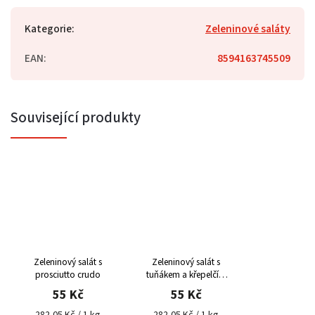
Kategorie
:
Zeleninové saláty
EAN
:
8594163745509
Související produkty
Zeleninový salát s
Zeleninový salát s
prosciutto crudo
tuňákem a křepelčím
vejcem
55 Kč
55 Kč