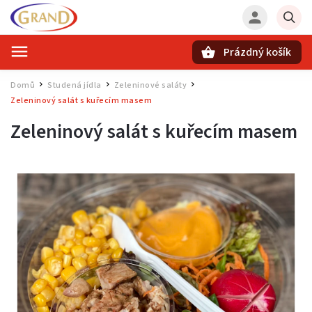
Prázdný košík
Hledat
Domů
Studená jídla
Zeleninové saláty
/
/
/
Zeleninový salát s kuřecím masem
Zeleninový salát s kuřecím masem