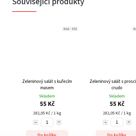
Související produkty
Kód:
550
K
Zeleninový salát s kuřecím
Zeleninový salát s prosc
masem
crudo
Skladem
Skladem
55 Kč
55 Kč
282,05 Kč / 1 kg
282,05 Kč / 1 kg
Do košíku
Do košíku