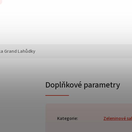
ka
Grand Lahůdky
Doplňkové parametry
Kategorie
:
Zeleninové sa