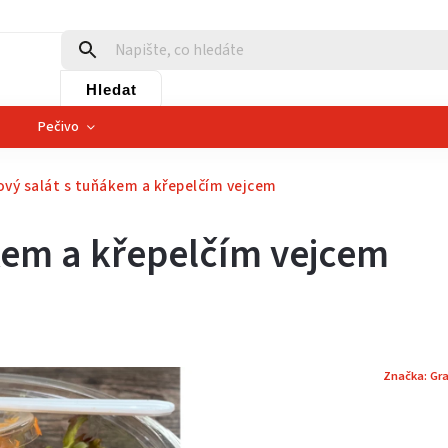
Hledat
Pečivo
ový salát s tuňákem a křepelčím vejcem
kem a křepelčím vejcem
Značka:
Gr