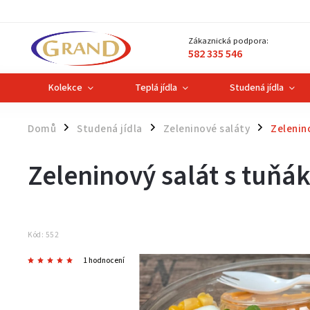
Zákaznická podpora:
582 335 546
Kolekce
Teplá jídla
Studená jídla
Domů
Studená jídla
Zeleninové saláty
Zelenin
/
/
/
Zeleninový salát s tuňá
Kód:
552
1 hodnocení