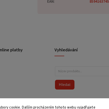
EAN
:
8594163745
nline platby
Vyhledávání
Hledat
bory cookie. Dalším procházením tohoto webu vyjadřujete