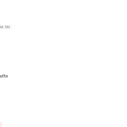
ód:
551
iutto