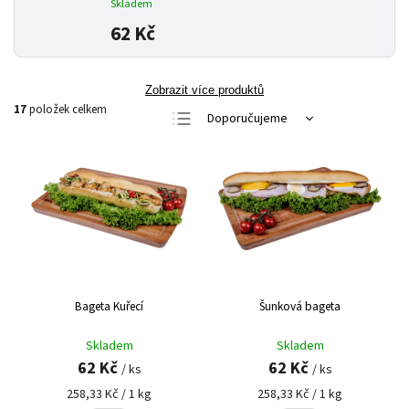
Skladem
62 Kč
Zobrazit více produktů
17
položek celkem
Doporučujeme
Nejlevnější
Nejdražší
Nejprodávanější
Abecedně
Bageta Kuřecí
Šunková bageta
Skladem
Skladem
62 Kč
62 Kč
/ ks
/ ks
258,33 Kč / 1 kg
258,33 Kč / 1 kg