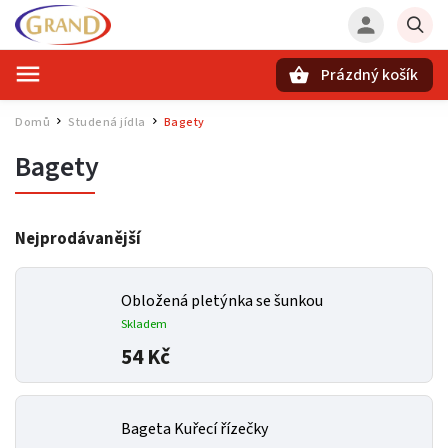
Prázdný košík
Hledat
Domů
Studená jídla
Bagety
/
/
Bagety
Nejprodávanější
Obložená pletýnka se šunkou
Skladem
54 Kč
Bageta Kuřecí řízečky