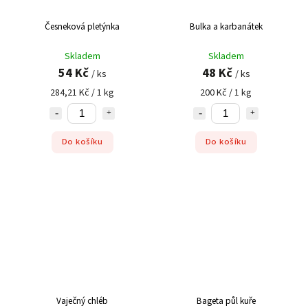
Česneková pletýnka
Bulka a karbanátek
Skladem
Skladem
54 Kč
48 Kč
/ ks
/ ks
284,21 Kč / 1 kg
200 Kč / 1 kg
Do košíku
Do košíku
Vaječný chléb
Bageta půl kuře